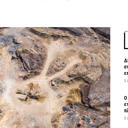
Δ
σ
ε
5 
Ο
ε
π
5 