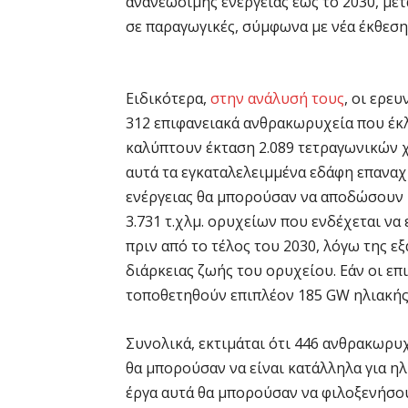
ανανεώσιμης ενέργειας έως το 2030, με
σε παραγωγικές, σύμφωνα με νέα έκθεση
Ειδικότερα,
στην ανάλυσή τους
, οι ερε
312 επιφανειακά ανθρακωρυχεία που έκλ
καλύπτουν έκταση 2.089 τετραγωνικών 
αυτά τα εγκαταλελειμμένα εδάφη επαναχ
ενέργειας θα μπορούσαν να αποδώσουν 1
3.731 τ.χλμ. ορυχείων που ενδέχεται ν
πριν από το τέλος του 2030, λόγω της 
διάρκειας ζωής του ορυχείου. Εάν οι επ
τοποθετηθούν επιπλέον 185 GW ηλιακής
Συνολικά, εκτιμάται ότι 446 ανθρακωρυ
θα μπορούσαν να είναι κατάλληλα για η
έργα αυτά θα μπορούσαν να φιλοξενήσ