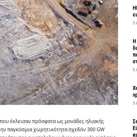
H
ε
5 
Η
δ
π
σ
5 
Χ
s
5 
που έκλεισαν πρόσφατα ως μονάδες ηλιακής
Σ
Ε
στην παγκόσμια χωρητικότητα σχεδόν 300 GW
κ