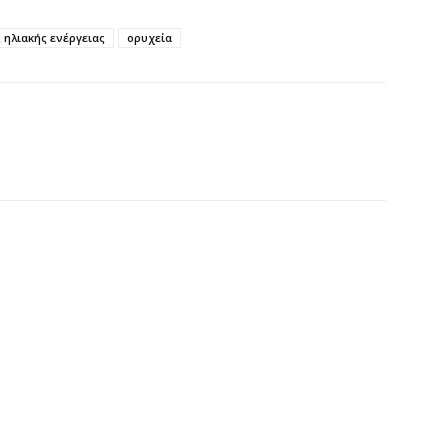
Η
 ηλιακής ενέργειας
ορυχεία
η
Α
5 
C
π
5 
Χ
σ
Σ
5 
Έ
«
5 