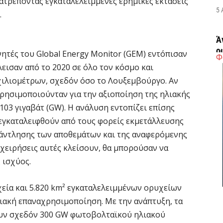
τατρέποντας εγκαταλελειμμένες ερημικές εκτάσεις
5 
.
Ά
ο
υνητές του Global Energy Monitor (GEM) εντόπισαν
Φ
π
εισαν από το 2020 σε όλο τον κόσμο και
5 
χιλιομέτρων, σχεδόν όσο το Λουξεμβούργο. Αν
ρησιμοποιούνταν για την αξιοποίηση της ηλιακής
Κ
03 γιγαβάτ (GW). Η ανάλυση εντοπίζει επίσης
α
α εγκαταλειφθούν από τους φορείς εκμετάλλευσης
ε
εξάντλησης των αποθεμάτων και της αναφερόμενης
5 
ιχειρήσεις αυτές κλείσουν, θα μπορούσαν να
 ισχύος.
G
ε
χεία και 5.820 km² εγκαταλελειμμένων ορυχείων
κα
λιακή επαναχρησιμοποίηση. Με την ανάπτυξη, τα
5 
ουν σχεδόν 300 GW φωτοβολταϊκού ηλιακού