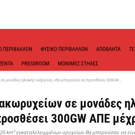
Ό ΠΕΡΙΒΆΛΛΟΝ
ΦΥΣΙΚΌ ΠΕΡΙΒΆΛΛΟΝ
ΑΠΌΒΛΗΤΑ
ΤΕ
ΖΈΝΤΑ
PRESSROOM
ΜΌΝΙΜΕΣ ΣΤΉΛΕΣ
ε μονάδες ηλιακής ενέργειας «θα μπορούσε να προσθέσει 300GW...
ακωρυχείων σε μονάδες ηλ
προσθέσει 300GW ΑΠΕ μέχρ
.820 km² εγκαταλελειμμένων ορυχείων θα μπορούσαν να είν