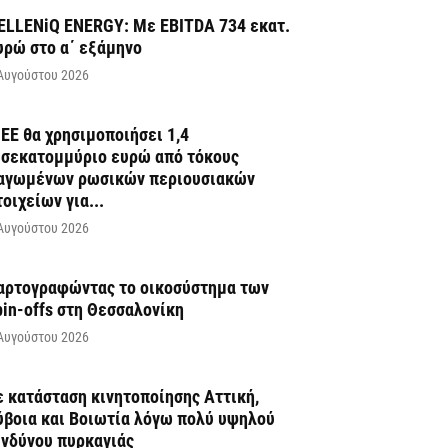
ELLENiQ ENERGY: Με EBITDA 734 εκατ.
υρώ στο α΄ εξάμηνο
Αυγούστου 2026
 ΕΕ θα χρησιμοποιήσει 1,4
ισεκατομμύριο ευρώ από τόκους
αγωμένων ρωσικών περιουσιακών
τοιχείων για...
Αυγούστου 2026
αρτογραφώντας το οικοσύστημα των
pin-offs στη Θεσσαλονίκη
Αυγούστου 2026
ε κατάσταση κινητοποίησης Αττική,
ύβοια και Βοιωτία λόγω πολύ υψηλού
ινδύνου πυρκαγιάς