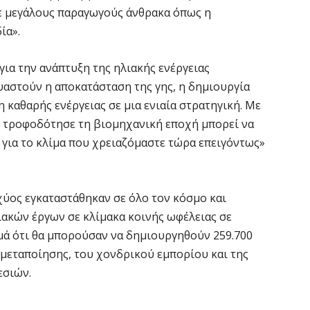
τη
σε μεγάλους παραγωγούς άνθρακα όπως η
5 
ία».
ια την ανάπτυξη της ηλιακής ενέργειας
Ο
δ
υαστούν η αποκατάσταση της γης, η δημιουργία
π
 καθαρής ενέργειας σε μια ενιαία στρατηγική. Με
5 
ου τροφοδότησε τη βιομηχανική εποχή μπορεί να
για το κλίμα που χρειαζόμαστε τώρα επειγόντως»
Ό
σ
8
χύος εγκαταστάθηκαν σε όλο τον κόσμο και
5 
ακών έργων σε κλίμακα κοινής ωφέλειας σε
μά ότι θα μπορούσαν να δημιουργηθούν 259.700
Δ
ς μεταποίησης, του χονδρικού εμπορίου και της
κ
εσιών.
5 