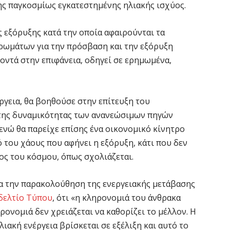
ης παγκοσμίως εγκατεστημένης ηλιακής ισχύος.
Υ
M
ς εξόρυξης κατά την οποία αφαιρούνται τα
δ
ρωμάτων για την πρόσβαση και την εξόρυξη
5 
οντά στην επιφάνεια, οδηγεί σε ερημωμένα,
Κ
Κ
ργεια, θα βοηθούσε στην επίτευξη του
χ
 της δυναμικότητας των ανανεώσιμων πηγών
5 
, ενώ θα παρείχε επίσης ένα οικονομικό κίνητρο
 του χάους που αφήνει η εξόρυξη, κάτι που δεν
Ε
ος του κόσμου, όπως σχολιάζεται.
δ
έ
α την παρακολούθηση της ενεργειακής μετάβασης
5 
δελτίο Τύπου
, ότι «η κληρονομιά του άνθρακα
ηρονομιά δεν χρειάζεται να καθορίζει το μέλλον. Η
Έ
ακή ενέργεια βρίσκεται σε εξέλιξη και αυτό το
τ