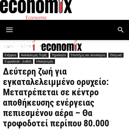
Economix
Αρχική
Ενέργεια
Ανανεώσιμες Πηγές
Ενέργεια
Ανανεώσιμες Πηγές
Τεχνολογία
Επιστήμη και καινοτομία
Θεσμικά
Ευρωπαϊκά - Διεθνή
Ηλεκτρισμός
Δεύτερη ζωή για
εγκαταλελειμμένο ορυχείο:
Μετατρέπεται σε κέντρο
αποθήκευσης ενέργειας
πεπιεσμένου αέρα – Θα
τροφοδοτεί περίπου 80.000