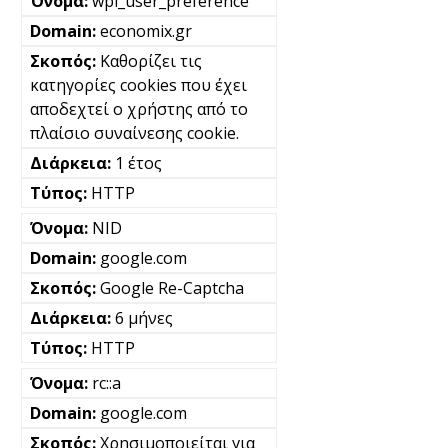
wpl_user_preference
economix.gr
Καθορίζει τις
κατηγορίες cookies που έχει
αποδεχτεί ο χρήστης από το
πλαίσιο συναίνεσης cookie.
1 έτος
HTTP
NID
google.com
Google Re-Captcha
6 μήνες
HTTP
rc::a
google.com
Χρησιμοποιείται για