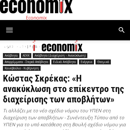
Economix
Αρχική
Απόβλητα
ΑΕΚΚ
Απόβλητα
ΑΕΚΚ
Απόβλητα (Διαχείριση – Ανακύκλωση)
Απορρίμματα - Στερεά Απόβλητα
Ειδικά Απόβλητα
Ενέργεια
Θεσμικά
Κοινοβούλιο - Κυβέρνηση
Κώστας Σκρέκας: «Η
ανακύκλωση στο επίκεντρο της
διαχείρισης των αποβλήτων»
Τι αλλάζει με το νέο σχέδιο νόμου του ΥΠΕΝ στη
διαχείριση των αποβλήτων - Συνέντευξη Τύπου από το
ΥΠΕΝ για το υπό κατάθεση στη Βουλή σχέδιο νόμου για