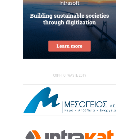
7 Αυγούστου 2026
Θεσσαλονίκη: Οι αλλαγές στις λεωφορειακές
γραμμές που θα ισχύσουν με τη λειτουργία της
επέκτασης...
7 Αυγούστου 2026
Υποχώρησε στο 3,4% ο πληθωρισμός τον Ιούλιο
ΧΟΡΗΓΟΙ WASTE 2019
7 Αυγούστου 2026
«Γιατί οι Τούρκοι συρρέουν στα ελληνικά νησιά;»
7 Αυγούστου 2026
Αναρτήθηκε o διαγωνισμός για την ανάπλαση της
ΔΕΘ (φωτογραφίες)