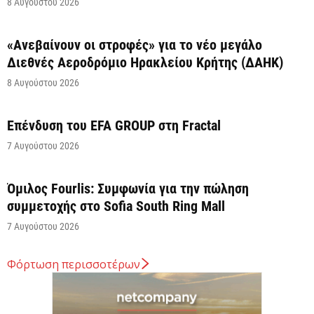
8 Αυγούστου 2026
«Ανεβαίνουν οι στροφές» για το νέο μεγάλο
Διεθνές Αεροδρόμιο Ηρακλείου Κρήτης (ΔΑΗΚ)
8 Αυγούστου 2026
Επένδυση του EFA GROUP στη Fractal
7 Αυγούστου 2026
Όμιλος Fourlis: Συμφωνία για την πώληση
συμμετοχής στο Sofia South Ring Mall
7 Αυγούστου 2026
Φόρτωση περισσοτέρων
Σταύρος Καλαφάτης: «Έχουμε δημιουργήσει 20.000
νέες θέσεις εργασίας υψηλής εξειδίκευσης τα
τελευταία επτά χρόνια...