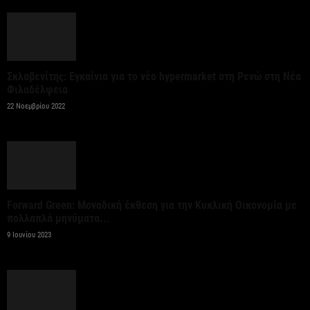
Χρίστος Δήμας: «Προχωρούν τα έργα σε όλο το
μήκος του ΒΟΑΚ»
7 Αυγούστου 2026
Σκλαβενίτης: Εγκαίνια για το νέο hypermarket στη Ρενώ στη Νέα
Φιλαδέλφεια
22 Νοεμβρίου 2022
Forward Green: Μοναδική έκθεση για την Κυκλική Οικονομία με
πολλαπλά μηνύματα...
9 Ιουνίου 2023