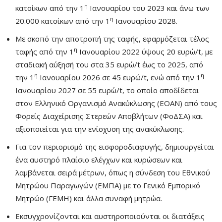
η
κατοίκων από την 1
Ιανουαρίου του 2023 και άνω των
η
20.000 κατοίκων από την 1
Ιανουαρίου 2028.
Με σκοπό την αποτροπή της ταφής, εφαρμόζεται τέλος
η
ταφής από την 1
Ιανουαρίου 2022 ύψους 20 ευρώ/t, με
σταδιακή αύξησή του στα 35 ευρώ/t έως το 2025, από
η
η
την 1
Ιανουαρίου 2026 σε 45 ευρώ/t, ενώ από την 1
Ιανουαρίου 2027 σε 55 ευρώ/t, το οποίο αποδίδεται
στον Ελληνικό Οργανισμό Ανακύκλωσης (ΕΟΑΝ) από τους
Φορείς Διαχείρισης Στερεών Αποβλήτων (ΦοΔΣΑ) και
αξιοποιείται για την ενίσχυση της ανακύκλωσης.
Για τον περιορισμό της εισφοροδιαφυγής, δημιουργείται
ένα αυστηρό πλαίσιο ελέγχων και κυρώσεων και
λαμβάνεται σειρά μέτρων, όπως η σύνδεση του Εθνικού
Μητρώου Παραγωγών (ΕΜΠΑ) με το Γενικό Εμπορικό
Μητρώο (ΓΕΜΗ) και άλλα συναφή μητρώα.
Εκσυγχρονίζονται και αυστηροποιούνται οι διατάξεις