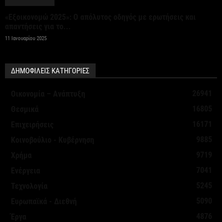
«Εξοικονομώ 2025»: Ο απόλυτος οδηγός με ερωτήσεις και
απαντήσεις για το...
11 Ιανουαρίου 2025
ΔΗΜΟΦΙΛΕΙΣ ΚΑΤΗΓΟΡΙΕΣ
26941
Οικονομία – Ανάπτυξη
16805
Θεσμικά
16171
Επιχειρήσεις
9885
Κοινοβούλιο - Κυβέρνηση
9719
Χρήμα
7041
Ενέργεια
5245
Τεχνολογία
5090
Ευρωπαϊκά - Διεθνή
4876
Έργα