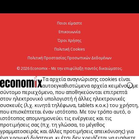
Ποιοι είμαστε
Επικοινωνία
Όροι Χρήσης
Πολιτική Cookies
Πολιτική Προστασίας Προσωπικών Δεδομένων
© 2026 Economix – Με την επιφύλαξη παντός δικαιώματος.
Τα αρχεία αναγνώρισης cookies είναι
αυτοεγκαθιστώμενα αρχεία κειμένου, με
σύντομο περιεχόμενο, που αποθηκεύονται επιτρεπτά
στον ηλεκτρονικό υπολογιστή ή άλλες ηλεκτρονικές
συσκευές (λ.χ. κινητά τηλέφωνα, tablets κ.ο.κ.) του χρήστη,
που επισκέπτεται έναν ιστότοπο. Με τον τρόπο αυτό, ο
ιστότοπος απομνημονεύει τις ενέργειες και τις
προτιμήσεις σας (π.χ. τη γλώσσα, το μέγεθος
γραμματοσειράς και άλλες προτιμήσεις απεικόνισης) για
ένα χρονικό διάστημα, κι έτσι δεν χρειάζεται να εισάγετε