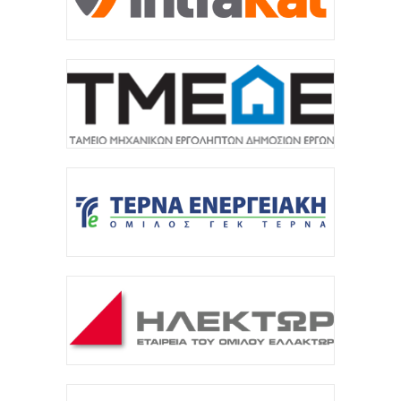
7 Αυγούστου 2026
ΚΑΠ: Tρεις παρεμβάσεις του Στρατηγικού Σχεδίου
της ΚΑΠ για ενίσχυση της ανταγωνιστικότητας των
γεωργικών...
7 Αυγούστου 2026
Στήριξη σε περισσότερους από 1.600 φοιτητές του
Πανεπιστημίου Κρήτης με 3,358 εκατ. ευρώ για...
7 Αυγούστου 2026
Η Deloitte Ελλάδος αποκλειστικός
χρηματοοικονομικός σύμβουλος του Ομίλου ΔΕΗ
για τη στρατηγική είσοδό του...
7 Αυγούστου 2026