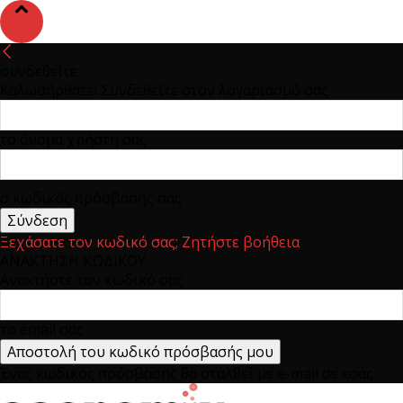
συνδεθείτε
Καλωσήρθατε! Συνδεθείτε στον λογαριασμό σας
το όνομα χρήστη σας
ο κωδικός πρόσβασης σας
Ξεχάσατε τον κωδικό σας; Ζητήστε βοήθεια
ΑΝΑΚΤΗΣΗ ΚΩΔΙΚΟΥ
Ανακτήστε τον κωδικό σας
το email σας
Ένας κωδικός πρόσβασης θα σταλθεί με e-mail σε εσάς.