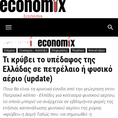
Economix
Αρχική
Ενέργεια
Ενέργεια
Οικονομία – Ανάπτυξη
Επιχειρήσεις
Πετρέλαιο
Φυσικό αέριο
Τι κρύβει το υπέδαφος της
Ελλάδας σε πετρέλαιο ή φυσικό
αέριο (update)
Ποια θα είναι τα κρατικά έσοδα από την γεώτρηση στον
Πατραϊκό κόλπο - Ελπίδες για κοίτασμα φυσικού αερίου,
το οποίο μπορεί να ανέρχεται σε εβδομήντα φορές της
ετήσιας κατανάλωσης φυσικού αερίου της χώρας
«κρύβει» η Δομή Ταλώς που -να σημειωθεί- η