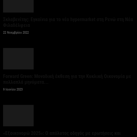
οι ρυθμίσεις οφειλών από την έναρξη
λειτουργίας...
Σκλαβενίτης: Εγκαίνια για το νέο hypermarket στη Ρενώ στη Νέα
5 Αυγούστου 2026
Φιλαδέλφεια
22 Νοεμβρίου 2022
Ένωση Ξενοδόχων Αττικής: Το α’ εξάμηνο του 2026
η Αθήνα διατήρησε τη δυναμική της...
5 Αυγούστου 2026
Οι υψηλές θερμοκρασίες του Αυγούστου
Forward Green: Μοναδική έκθεση για την Κυκλική Οικονομία με
δοκιμάζουν τα ελαστικά του αυτοκινήτου
πολλαπλά μηνύματα...
περισσότερο από κάθε άλλη...
9 Ιουνίου 2023
5 Αυγούστου 2026
Όμιλος ΑΒΑΞ: Ανάληψη έργου κατασκευής σταθμού
παραγωγής ηλεκτρικής ενέργειας 800 ΜW στη
Λάρισα
«Εξοικονομώ 2025»: Ο απόλυτος οδηγός με ερωτήσεις και