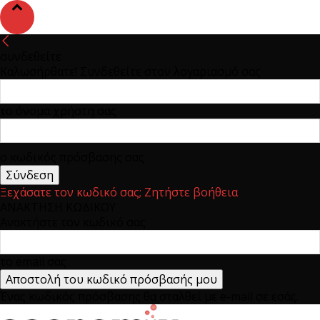
συνδεθείτε
Καλωσήρθατε! Συνδεθείτε στον λογαριασμό σας
το όνομα χρήστη σας
ο κωδικός πρόσβασης σας
Ξεχάσατε τον κωδικό σας; Ζητήστε βοήθεια
ΑΝΑΚΤΗΣΗ ΚΩΔΙΚΟΥ
Ανακτήστε τον κωδικό σας
το email σας
Ένας κωδικός πρόσβασης θα σταλθεί με e-mail σε εσάς.