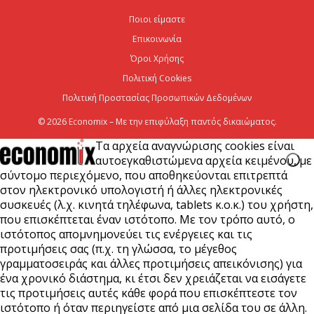
αρδευτικά έργα σε Νεστόριο και Σελλάνα
Ποιοι είμαστε
5 Αυγούστου 2026
Επικοινωνία
Όροι Χρήσης
Έναρξη αιτήσεων για το Πρόγραμμα «Τουρισμός για
Πολιτική Cookies
Όλους 2026-2027»
Πολιτική Προστασίας Προσωπικών Δεδομένων
5 Αυγούστου 2026
© 2026 Economix – Με την επιφύλαξη παντός δικαιώματος.
Τα αρχεία αναγνώρισης cookies είναι
αυτοεγκαθιστώμενα αρχεία κειμένου, με
σύντομο περιεχόμενο, που αποθηκεύονται επιτρεπτά
στον ηλεκτρονικό υπολογιστή ή άλλες ηλεκτρονικές
συσκευές (λ.χ. κινητά τηλέφωνα, tablets κ.ο.κ.) του χρήστη,
που επισκέπτεται έναν ιστότοπο. Με τον τρόπο αυτό, ο
ιστότοπος απομνημονεύει τις ενέργειες και τις
προτιμήσεις σας (π.χ. τη γλώσσα, το μέγεθος
γραμματοσειράς και άλλες προτιμήσεις απεικόνισης) για
ένα χρονικό διάστημα, κι έτσι δεν χρειάζεται να εισάγετε
τις προτιμήσεις αυτές κάθε φορά που επισκέπτεστε τον
ιστότοπο ή όταν περιηγείστε από μια σελίδα του σε άλλη.